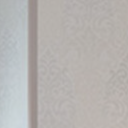
Nom
Fournisseur
Objectif
fb_cookie_law_gdpr
D-edge
Remember user's
Cookie
consent on Cookies
Consent
and consent
Identifier.
_deCookiesConsent
D-edge
Remember user's
Cookie
consent on Cookies
Consent
and consent
Identifier.
_deCookiesConsentDeleteKey
D-edge
Remember user's
Cookie
consent on Cookies
Consent
and consent
Identifier.
_deCookiesConsentID
D-edge
Remember user's
Cookie
consent on Cookies
Consent
and consent
Identifier.
_deCountryResp
D-edge
Remember user's
Cookie
consent on Cookies
Consent
and consent
Identifier.
fb_cookie_law_consent
D-edge
Remember user's
Cookie
consent on Cookies