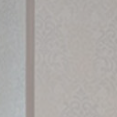
Déclaration de cookie par
d-edge Macaron CMP
. Dernière mise à
jour: 2024-04-18.
Que sont les cookies?
Les cookies sont de petits morceaux d'informations
textuelles qui sont utilisés par le site internet pour améliorer
l'expérience utilisateur. Acceptez tous les cookies ou
choisissez les catégories que vous souhaitez autoriser.
relative aux cookies
Nécessaire
Les cookies nécessaires permettent au site internet de se
comporter correctement en permettant des fonctionnalités
de base telles que les connexions aux zones privées ou la
navigation sur le site.
Il n'y a pas de cookies de ce type.
Préférences
Les cookies de préférence permettent de sauvegarder les
préférences de l'utilisateur pour la prochaine visite. Par
exemple, ils pourraient contenir la langue de l'utilisateur.