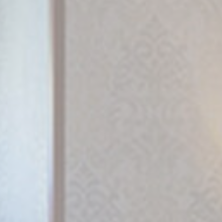
Consent
and consent
Identifier.
Statistiques
Les cookies de ce type sont utilisés pour collecter des
informations sur le parcours de navigation de l'utilisateur
dans le but d'analyser les statistiques de manière agrégée
afin d'améliorer le site internet.
Nom
Fournisseur
Objectif
Durée
_ga_M1MCFT0J4G
Google
Google Analytics
2 ans
Analytics
allows user tracking
to enhance the
website
performance and
experience
_ga_CMJG3ZE5EE
Google
Google Analytics
2 ans
Analytics
allows user tracking
to enhance the
website
performance and
experience