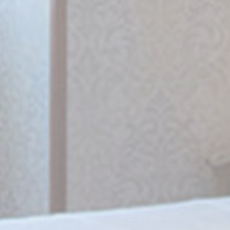
_gid
Google
Google Analytics
24
Analytics
allows user tracking
heures
to enhance the
website
performance and
experience
_ga
Google
Google Analytics
2 ans
Analytics
allows user tracking
to enhance the
website
performance and
experience
Marketing et publicités
Les cookies marketing seront principalement utilisés par
des tiers pour créer un profil d'utilisateur afin de suivre son
comportement et ses habitudes sur le Web à des fins de
marketing.
Données des utilisateurs publicitaires
Donnez votre consentement pour l'envoi de données