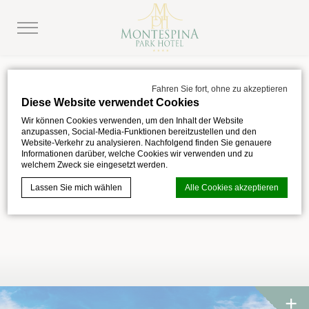
Fahren Sie fort, ohne zu akzeptieren
Diese Website verwendet Cookies
Wir können Cookies verwenden, um den Inhalt der Website
anzupassen, Social-Media-Funktionen bereitzustellen und den
Website-Verkehr zu analysieren. Nachfolgend finden Sie genauere
Informationen darüber, welche Cookies wir verwenden und zu
welchem Zweck sie eingesetzt werden.
Sonderangebote
Lassen Sie mich wählen
Alle Cookies akzeptieren
Cookie-Erklärung von
d-edge Macaron CMP
. Letzte Aktualisierung:
2024-04-18.
Was sind Cookies?
Cookies sind kleine Textinformationen, die von der Website
verwendet werden, um die Benutzerfreundlichkeit zu