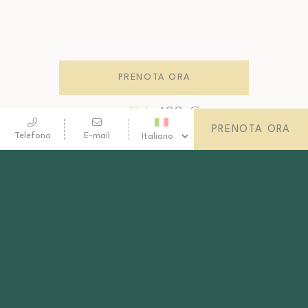
PRENOTA ORA
DA
189
€
PRENOTA ORA
Telefono
E-mail